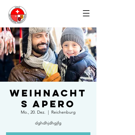
Weihnacht
s Apero
Mo., 20. Dez.
  |  
Reichenburg
dghdhjdhgjfg